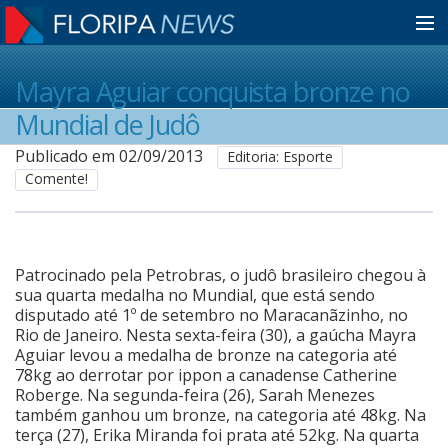
Home
Mayra Aguiar conquista bronze no
Mundial de Judô
Notícias
Publicado em 02/09/2013
Editoria: Esporte
Comente!
Colunistas
Patrocinado pela Petrobras, o judô brasileiro chegou à
Classificados
sua quarta medalha no Mundial, que está sendo
disputado até 1º de setembro no Maracanãzinho, no
Rio de Janeiro. Nesta sexta-feira (30), a gaúcha Mayra
Guia de Serviços
Aguiar levou a medalha de bronze na categoria até
78kg ao derrotar por ippon a canadense Catherine
Roberge. Na segunda-feira (26), Sarah Menezes
também ganhou um bronze, na categoria até 48kg. Na
Anuncie
terça (27), Erika Miranda foi prata até 52kg. Na quarta