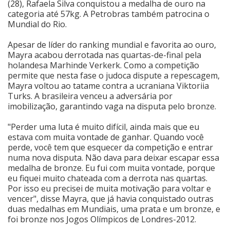
(28), Rafaela Silva conquistou a medalha de ouro na
categoria até 57kg. A Petrobras também patrocina o
Cinema
Mundial do Rio.
Apesar de líder do ranking mundial e favorita ao ouro,
Agenda Cultural
Mayra acabou derrotada nas quartas-de-final pela
holandesa Marhinde Verkerk. Como a competição
permite que nesta fase o judoca dispute a repescagem,
Mayra voltou ao tatame contra a ucraniana Viktoriia
Anuncie
Turks. A brasileira venceu a adversária por
imobilização, garantindo vaga na disputa pelo bronze.
Fale Conosco
"Perder uma luta é muito difícil, ainda mais que eu
estava com muita vontade de ganhar. Quando você
perde, você tem que esquecer da competição e entrar
numa nova disputa. Não dava para deixar escapar essa
medalha de bronze. Eu fui com muita vontade, porque
eu fiquei muito chateada com a derrota nas quartas.
Por isso eu precisei de muita motivação para voltar e
vencer", disse Mayra, que já havia conquistado outras
duas medalhas em Mundiais, uma prata e um bronze, e
foi bronze nos Jogos Olímpicos de Londres-2012.