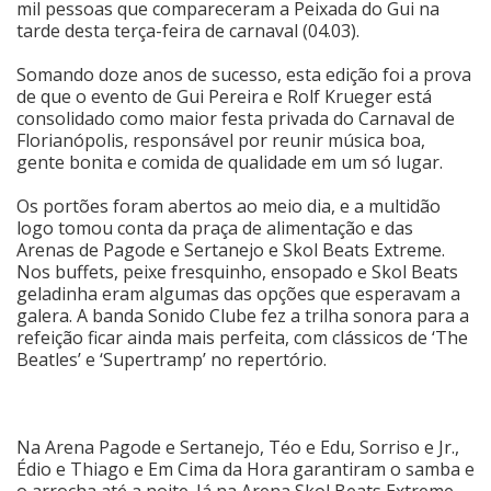
mil pessoas que compareceram a Peixada do Gui na
tarde desta terça-feira de carnaval (04.03).
Cinema
Somando doze anos de sucesso, esta edição foi a prova
de que o evento de Gui Pereira e Rolf Krueger está
Agenda Cultural
consolidado como maior festa privada do Carnaval de
Florianópolis, responsável por reunir música boa,
gente bonita e comida de qualidade em um só lugar.
Anuncie
Os portões foram abertos ao meio dia, e a multidão
logo tomou conta da praça de alimentação e das
Arenas de Pagode e Sertanejo e Skol Beats Extreme.
Fale Conosco
Nos buffets, peixe fresquinho, ensopado e Skol Beats
geladinha eram algumas das opções que esperavam a
galera. A banda Sonido Clube fez a trilha sonora para a
refeição ficar ainda mais perfeita, com clássicos de ‘The
Beatles’ e ‘Supertramp’ no repertório.
Na Arena Pagode e Sertanejo, Téo e Edu, Sorriso e Jr.,
Édio e Thiago e Em Cima da Hora garantiram o samba e
o arrocha até a noite. Já na Arena Skol Beats Extreme,