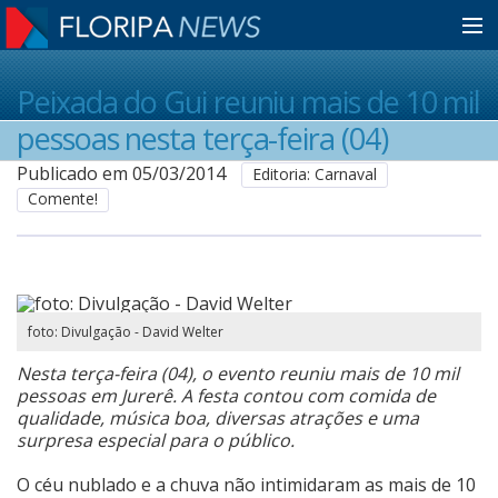
Home
Peixada do Gui reuniu mais de 10 mil
pessoas nesta terça-feira (04)
Notícias
Publicado em 05/03/2014
Editoria: Carnaval
Comente!
Colunistas
Classificados
foto: Divulgação - David Welter
Nesta terça-feira (04), o evento reuniu mais de 10 mil
Guia de Serviços
pessoas em Jurerê. A festa contou com comida de
qualidade, música boa, diversas atrações e uma
surpresa especial para o público.
Anuncie
O céu nublado e a chuva não intimidaram as mais de 10