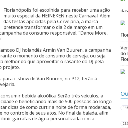
Florianópolis foi escolhida para receber uma ação
das
muito especial da HEINEKEN neste Carnaval. Além
das festas apoiadas pela Cervejaria, a marca
pretende transformar o dia 2 de março em um
a campanha de consumo responsável, "Dance More,
Flo
o.
Ven
 famoso DJ holandês Armin Van Buuren, a campanha
do 
 durante o momento de consumo de cerveja, ou seja,
Flo
da melhor do que aproveitar o rasante do DJ pela
o projeto.
s para o show de Van Buuren, no P12, terão à
vejaria.
Ou
onsumir bebida alcoólica. Serão três veículos, a
 cidade e beneficiando mais de 500 pessoas ao longo
ntar dicas de como curtir a noite de forma moderada,
14:
no controle de seus atos. No final da balada, afim
stribuir garrafas de água personalizada com a
22: