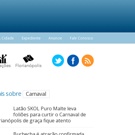
A Cidade
Expediente
Anuncie
Fale Conosco
is sobre
Carnaval
Latão SKOL Puro Malte leva
foliões para curtir o Carnaval de
rianópolis de graça fique atento
Buchecha é atração confirmada