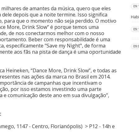
09:
 milhares de amantes da música, quero que eles
le depois que a noite termine. Isso significa
Habi
o, para que o momento não seja perdido. O motivo
nce More, Drink Slow” é porque temos uma
09:
dade, de nos conectarmos melhor com o nosso
mportamento. Beber com responsabilidade é uma
a, especificamente "Save my Night", de forma
09:
ente aos fãs na pista de dança é uma oportunidade
ca Heineken, “Dance More, Drink Slow”, e todas as
esentes nas ações da marca no Brasil em 2014.
importância de campanhas que incentivam o
ção, por isso estamos investindo uma parte
a e comunicação deste ano em sua divulgação”,
:
amego, 1147 - Centro, Florianópolis) > P12 - 14h e