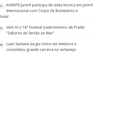
AVANTE Jurerê participa de visita técnica em Jurerê
15
Internacional com Corpo de Bombeiros e
tasul
Vem Aí o 18° Festival Gastronômico de Prado:
10
"Sabores do Sertão ao Mar"
Luan Santana surgiu como um meteoro e
08
consolidou grande carreira no sertanejo