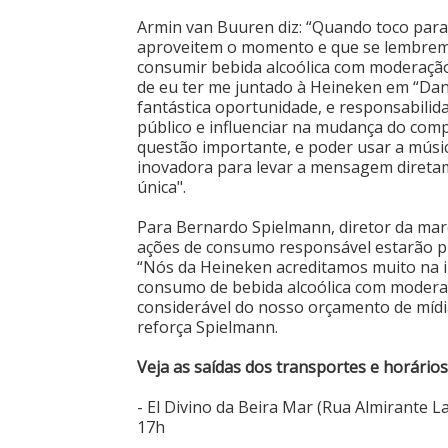
Armin van Buuren diz: “Quando toco para
aproveitem o momento e que se lembrem de
consumir bebida alcoólica com moderaçã
de eu ter me juntado à Heineken em “Da
fantástica oportunidade, e responsabili
público e influenciar na mudança do co
questão importante, e poder usar a músic
inovadora para levar a mensagem diretam
única".
Para Bernardo Spielmann, diretor da mar
ações de consumo responsável estarão pr
“Nós da Heineken acreditamos muito na 
consumo de bebida alcoólica com modera
considerável do nosso orçamento de mídi
reforça Spielmann.
Veja as saídas dos transportes e horários
- El Divino da Beira Mar (Rua Almirante L
17h