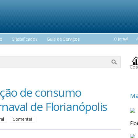
mo
Classificados
Guia de Serviços
O Jornal
ação de consumo
Ma
naval de Florianópolis
val
Comente!
Flo