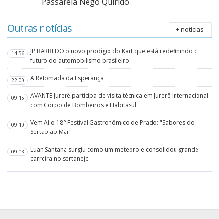
Passarela Nego Quirido
Outras notícias
+ notícias
JP BARBEDO o novo prodígio do Kart que está redefinindo o
14:56
futuro do automobilismo brasileiro
A Retomada da Esperança
22:00
AVANTE Jurerê participa de visita técnica em Jurerê Internacional
09:15
com Corpo de Bombeiros e Habitasul
Vem Aí o 18° Festival Gastronômico de Prado: "Sabores do
09:10
Sertão ao Mar"
Luan Santana surgiu como um meteoro e consolidou grande
09:08
carreira no sertanejo