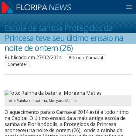
Home
Escola de samba Protegidos da
Princesa teve seu último ensaio na
Notícias
noite de ontem (26)
Publicado em 27/02/2014
Editoria: Carnaval
Comente!
Colunistas
Classificados
foto: Rainha da bateria, Morgana Matias
Guia de Serviços
O aquecimento para o Carnaval 2014 está a todo ritmo
na Capital. O último ensaio da a mais antiga escola de
samba de Florianópolis, a Protegidos da Princesa
Anuncie
aconteceu na noite de ontem (26), onde a rainha da