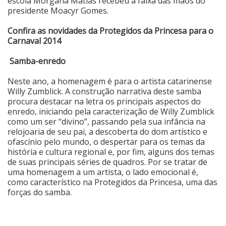
escola Morgana Matias recebeu a faixa das mãos do
presidente Moacyr Gomes.
Cinema
Confira as novidades da Protegidos da Princesa para o
Carnaval 2014
Agenda Cultural
Samba-enredo
Neste ano, a homenagem é para o artista catarinense
Anuncie
Willy Zumblick. A construção narrativa deste samba
procura destacar na letra os principais aspectos do
enredo, iniciando pela caracterização de Willy Zumblick
Fale Conosco
como um ser “divino”, passando pela sua infância na
relojoaria de seu pai, a descoberta do dom artístico e
ofascínio pelo mundo, o despertar para os temas da
história e cultura regional e, por fim, alguns dos temas
de suas principais séries de quadros. Por se tratar de
uma homenagem a um artista, o lado emocional é,
como característico na Protegidos da Princesa, uma das
forças do samba.