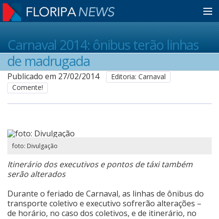
Home
Carnaval 2014: ônibus terão linhas
de madrugada
Notícias
Publicado em 27/02/2014
Editoria: Carnaval
Comente!
Colunistas
Classificados
foto: Divulgação
Itinerário dos executivos e pontos de táxi também
Guia de Serviços
serão alterados
Durante o feriado de Carnaval, as linhas de ônibus do
transporte coletivo e executivo sofrerão alterações –
Anuncie
de horário, no caso dos coletivos, e de itinerário, no