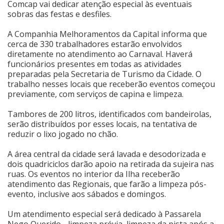
Comcap vai dedicar atenção especial às eventuais
sobras das festas e desfiles.
Cinema
A Companhia Melhoramentos da Capital informa que
cerca de 330 trabalhadores estarão envolvidos
Agenda Cultural
diretamente no atendimento ao Carnaval. Haverá
funcionários presentes em todas as atividades
preparadas pela Secretaria de Turismo da Cidade. O
trabalho nesses locais que receberão eventos começou
Anuncie
previamente, com serviços de capina e limpeza.
Tambores de 200 litros, identificados com bandeirolas,
Fale Conosco
serão distribuídos por esses locais, na tentativa de
reduzir o lixo jogado no chão.
A área central da cidade será lavada e desodorizada e
dois quadriciclos darão apoio na retirada da sujeira nas
ruas. Os eventos no interior da Ilha receberão
atendimento das Regionais, que farão a limpeza pós-
evento, inclusive aos sábados e domingos.
Um atendimento especial será dedicado à Passarela
Nego Querido - limpeza prévia, limpeza da pista após a