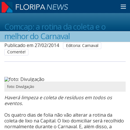
Home
Comcap: a rotina da coleta e o
melhor do Carnaval
Notícias
Publicado em 27/02/2014
Editoria: Carnaval
Comente!
Colunistas
Classificados
foto: Divulgação
Haverá limpeza e coleta de resíduos em todos os
Guia de Serviços
eventos.
Os quatro dias de folia não vão alterar a rotina da
coleta de lixo na Capital. O lixo domiciliar será recolhido
Anuncie
normalmente durante o Carnaval. E, além disso, a