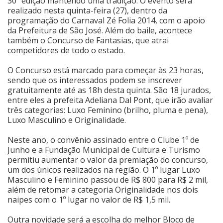
30ª edição mantendo uma tradição. O evento será
realizado nesta quinta-feira (27), dentro da
Cinema
programação do Carnaval Zé Folia 2014, com o apoio
da Prefeitura de São José. Além do baile, acontece
também o Concurso de Fantasias, que atrai
competidores de todo o estado.
Agenda Cultural
O Concurso está marcado para começar às 23 horas,
sendo que os interessados podem se inscrever
Anuncie
gratuitamente até as 18h desta quinta. São 18 jurados,
entre eles a prefeita Adeliana Dal Pont, que irão avaliar
três categorias: Luxo Feminino (brilho, pluma e pena),
Fale Conosco
Luxo Masculino e Originalidade.
Neste ano, o convênio assinado entre o Clube 1º de
Junho e a Fundação Municipal de Cultura e Turismo
permitiu aumentar o valor da premiação do concurso,
um dos únicos realizados na região. O 1º lugar Luxo
Masculino e Feminino passou de R$ 800 para R$ 2 mil,
além de retomar a categoria Originalidade nos dois
naipes com o 1º lugar no valor de R$ 1,5 mil.
Outra novidade será a escolha do melhor Bloco de