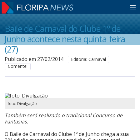
Home
Baile de Carnaval do Clube 1º de
Junho acontece nesta quinta-feira
Notícias
(27)
Publicado em 27/02/2014
Editoria: Carnaval
Comente!
Colunistas
Classificados
foto: Divulgação
Guia de Serviços
Também será realizado o tradicional Concurso de
Fantasias.
Anuncie
O Baile de Carnaval do Clube 1º de Junho chega a sua