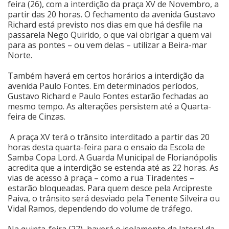
feira (26), com a interdição da praça XV de Novembro, a
partir das 20 horas. O fechamento da avenida Gustavo
Cinema
Richard está previsto nos dias em que há desfile na
passarela Nego Quirido, o que vai obrigar a quem vai
para as pontes – ou vem delas – utilizar a Beira-mar
Agenda Cultural
Norte.
Também haverá em certos horários a interdição da
avenida Paulo Fontes. Em determinados períodos,
Anuncie
Gustavo Richard e Paulo Fontes estarão fechadas ao
mesmo tempo. As alterações persistem até a Quarta-
feira de Cinzas.
Fale Conosco
A praça XV terá o trânsito interditado a partir das 20
horas desta quarta-feira para o ensaio da Escola de
Samba Copa Lord. A Guarda Municipal de Florianópolis
acredita que a interdição se estenda até as 22 horas. As
vias de acesso à praça – como a rua Tiradentes –
estarão bloqueadas. Para quem desce pela Arcipreste
Paiva, o trânsito será desviado pela Tenente Silveira ou
Vidal Ramos, dependendo do volume de tráfego.
Na quinta-feira (27), haverá o isolamento da lateral da