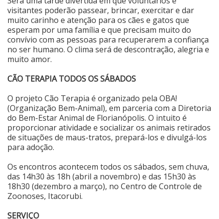
Será uma tarde divertida em que voluntários e
visitantes poderão passear, brincar, exercitar e dar
Cinema
muito carinho e atenção para os cães e gatos que
esperam por uma família e que precisam muito do
convívio com as pessoas para recuperarem a confiança
no ser humano. O clima será de descontração, alegria e
Agenda Cultural
muito amor.
CÃO TERAPIA TODOS OS SÁBADOS
Anuncie
O projeto Cão Terapia é organizado pela OBA!
(Organização Bem-Animal), em parceria com a Diretoria
Fale Conosco
do Bem-Estar Animal de Florianópolis. O intuito é
proporcionar atividade e socializar os animais retirados
de situações de maus-tratos, prepará-los e divulgá-los
para adoção.
Os encontros acontecem todos os sábados, sem chuva,
das 14h30 às 18h (abril a novembro) e das 15h30 às
18h30 (dezembro a março), no Centro de Controle de
Zoonoses, Itacorubi.
SERVIÇO