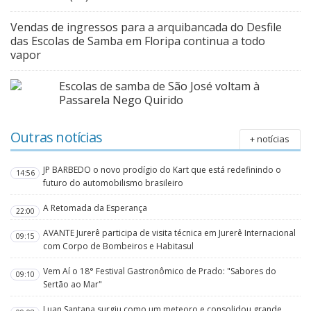
Vendas de ingressos para a arquibancada do Desfile
das Escolas de Samba em Floripa continua a todo
vapor
Escolas de samba de São José voltam à
Passarela Nego Quirido
Outras notícias
+ notícias
JP BARBEDO o novo prodígio do Kart que está redefinindo o
14:56
futuro do automobilismo brasileiro
A Retomada da Esperança
22:00
AVANTE Jurerê participa de visita técnica em Jurerê Internacional
09:15
com Corpo de Bombeiros e Habitasul
Vem Aí o 18° Festival Gastronômico de Prado: "Sabores do
09:10
Sertão ao Mar"
Luan Santana surgiu como um meteoro e consolidou grande