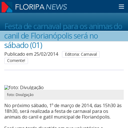
Home
Festa de carnaval para os animas do
canil de Florianópolis será no
Notícias
sábado (01)
Publicado em 25/02/2014
Editoria: Carnaval
Comente!
Colunistas
Classificados
foto: Divulgação
Guia de Serviços
No próximo sábado, 1º de março de 2014, das 15h30 às
18h30, será realizada a festa de carnaval para os
animais do canil e gatil municipal de Florianópolis.
Anuncie