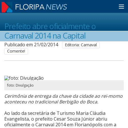
Home
Prefeito abre oficialmente o
Carnaval 2014 na Capital
Notícias
Publicado em 21/02/2014
Editoria: Carnaval
Comente!
Colunistas
Classificados
foto: Divulgação
Cerimônia de entrega da chave da cidade ao rei-momo
Guia de Serviços
aconteceu no tradicional Berbigão do Boca.
Ao lado da secretária de Turismo Maria Cláudia
Evangelista, o prefeito Cesar Souza Júnior abriu
Anuncie
oficialmente o Carnaval 2014 em Florianópolis com a