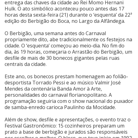
entrega das chaves da cidade ao Rei Momo Hernani
Hulk. O ato simbólico aconteceu pouco antes das 17
Cinema
horas desta sexta-feira (21) durante o ‘esquenta’ da 22ª
edição do Berbigão do Boca, no Largo da Alfândega.
Agenda Cultural
O Berbigão, uma semana antes do Carnaval
propriamente dito, abe tradicionalmente os festejos na
cidade. O ‘esquenta’ começou ao meio-dia. No fim do
dia, às 19 horas, começaria o Arrastão do Berbigão, um
Anuncie
desfile de mais de 30 bonecos gigantes pelas ruas
centrais da cidade.
Fale Conosco
Este ano, os bonecos prestam homenagem ao folião-
desportista Torrado Pessi e ao músico Valmir José
Mendes da centenária Banda Amor à Arte,
personalidades do carnaval florianopolitano. A
programação seguiria com o show nacional do puxador
de samba-enredo carioca Paulinho da Mocidade.
Além de show, desfile e apresentações, o evento traz o
Festival Gastronômico: 15 cozinheiros preparam um
prato a base de berbigão e jurados são responsáveis
por escolher o melhor. O bloco, que teve início em 1992