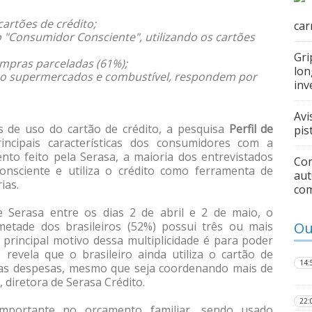
artões de crédito;
car
 "Consumidor Consciente", utilizando os cartões
Gri
mpras parceladas (61%);
lon
o supermercados e combustível, respondem por
inv
Avi
s de uso do cartão de crédito, a pesquisa
Perfil de
pis
rincipais características dos consumidores com a
to feito pela Serasa, a maioria dos entrevistados
Com
nsciente e utiliza o crédito como ferramenta de
aut
rias.
co
 Serasa entre os dias 2 de abril e 2 de maio, o
metade dos brasileiros (52%) possui três ou mais
Ou
o principal motivo dessa multiplicidade é para poder
revela que o brasileiro ainda utiliza o cartão de
14:
 as despesas, mesmo que seja coordenando mais de
 diretora de Serasa Crédito.
22:
importante no orçamento familiar, sendo usado