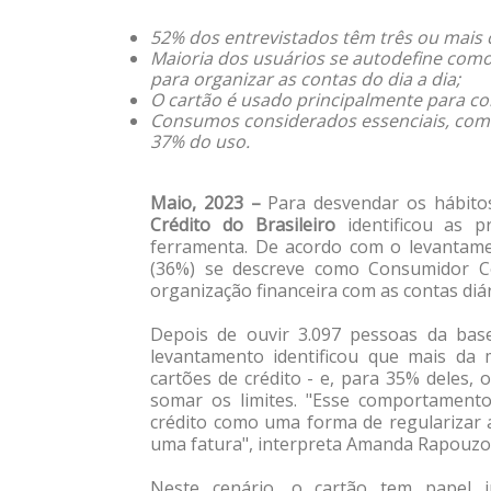
52% dos entrevistados têm três ou mais c
Maioria dos usuários se autodefine como
para organizar as contas do dia a dia;
O cartão é usado principalmente para co
Consumos considerados essenciais, com
37% do uso.
Maio, 2023 –
Para desvendar os hábito
Crédito do Brasileiro
identificou as p
ferramenta. De acordo com o levantamen
(36%) se descreve como Consumidor Co
organização financeira com as contas diá
Depois de ouvir 3.097 pessoas da base
levantamento identificou que mais da 
cartões de crédito - e, para 35% deles, 
somar os limites. "Esse comportamento 
crédito como uma forma de regularizar
uma fatura", interpreta Amanda Rapouzo,
Neste cenário, o cartão tem papel 