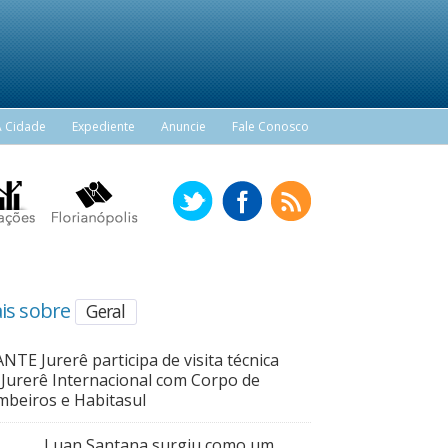
A Cidade
Expediente
Anuncie
Fale Conosco
is sobre
Geral
NTE Jurerê participa de visita técnica
Jurerê Internacional com Corpo de
beiros e Habitasul
Luan Santana surgiu como um