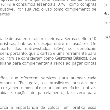
 (61%) e consumos essenciais (37%), como compras
09:
bustível. Por sua vez, o uso como complemento de
dentes.
Habi
09:
09:
ade de uso entre os brasileiros, a Serasa definiu 10
erísticas, hábitos e desejos entre os usuários. De
rte dos entrevistados (36%) se identificam
dem, portanto, que o cartão é uma ferramenta para
mpo, 19% se consideram como
Gestores Básicos
, que
otidiana para complementar a renda ao pagar contas
ções, que oferecem serviços para atender cada
 Amanda. "Em geral, os brasileiros buscam por
do orçamento mensal e priorizam benefícios centrais
uidade, opções de parcelamento, taxa zero para
ça a importância de colocar em prática essa