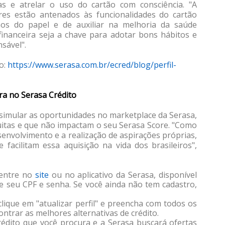
s e atrelar o uso do cartão com consciência. "A
es estão antenados às funcionalidades do cartão
os do papel e de auxiliar na melhoria da saúde
financeira seja a chave para adotar bons hábitos e
nsável".
o:
https://www.serasa.com.br/ecred/blog/perfil-
ura no Serasa Crédito
el simular as oportunidades no marketplace da Serasa,
tuitas e que não impactam o seu Serasa Score. "Como
senvolvimento e a realização de aspirações próprias,
facilitam essa aquisição na vida dos brasileiros",
entre no
site
ou no aplicativo da Serasa, disponível
me seu CPF e senha. Se você ainda não tem cadastro,
clique em "atualizar perfil" e preencha com todos os
contrar as melhores alternativas de crédito.
rédito que você procura e a Serasa buscará ofertas