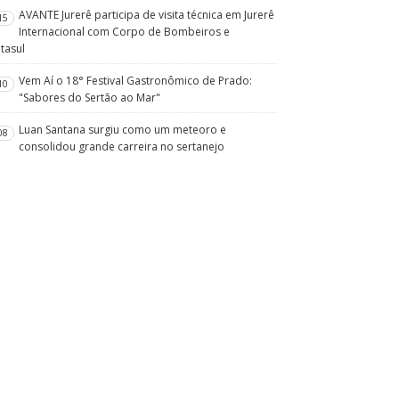
AVANTE Jurerê participa de visita técnica em Jurerê
15
Internacional com Corpo de Bombeiros e
tasul
Vem Aí o 18° Festival Gastronômico de Prado:
10
"Sabores do Sertão ao Mar"
Luan Santana surgiu como um meteoro e
08
consolidou grande carreira no sertanejo