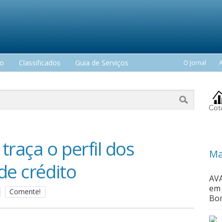
mo
Classificados
Guia de Serviços
O Jornal
traça o perfil dos
Ma
de crédito
AVA
em 
Comente!
Bom