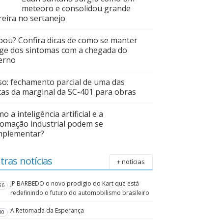
meteoro e consolidou grande
reira no sertanejo
pou? Confira dicas de como se manter
ge dos sintomas com a chegada do
erno
so: fechamento parcial de uma das
tas da marginal da SC-401 para obras
o a inteligência artificial e a
omação industrial podem se
mplementar?
tras notícias
+ notícias
JP BARBEDO o novo prodígio do Kart que está
56
redefinindo o futuro do automobilismo brasileiro
A Retomada da Esperança
00