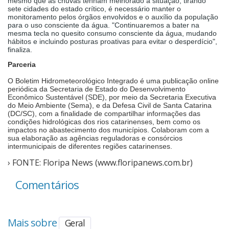
mesmo que as chuvas tenham melhorado a situação, tirando
sete cidades do estado crítico, é necessário manter o
monitoramento pelos órgãos envolvidos e o auxílio da população
para o uso consciente da água. "Continuaremos a bater na
mesma tecla no quesito consumo consciente da água, mudando
hábitos e incluindo posturas proativas para evitar o desperdício",
finaliza.
Parceria
O Boletim Hidrometeorológico Integrado é uma publicação online
periódica da Secretaria de Estado do Desenvolvimento
Econômico Sustentável (SDE), por meio da Secretaria Executiva
do Meio Ambiente (Sema), e da Defesa Civil de Santa Catarina
(DC/SC), com a finalidade de compartilhar informações das
condições hidrológicas dos rios catarinenses, bem como os
impactos no abastecimento dos municípios. Colaboram com a
sua elaboração as agências reguladoras e consórcios
intermunicipais de diferentes regiões catarinenses.
› FONTE: Floripa News (www.floripanews.com.br)
Comentários
Mais sobre
Geral