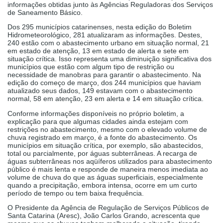
informações obtidas junto às Agências Reguladoras dos Serviços
de Saneamento Básico.
Dos 295 municípios catarinenses, nesta edição do Boletim
Hidrometeorológico, 281 atualizaram as informações. Destes,
240 estão com o abastecimento urbano em situação normal, 21
em estado de atenção, 13 em estado de alerta e sete em
situação crítica. Isso representa uma diminuição significativa dos
municípios que estão com algum tipo de restrição ou
necessidade de manobras para garantir o abastecimento. Na
edição do começo de março, dos 244 municípios que haviam
atualizado seus dados, 149 estavam com o abastecimento
normal, 58 em atenção, 23 em alerta e 14 em situação crítica.
Conforme informações disponíveis no próprio boletim, a
explicação para que algumas cidades ainda estejam com
restrições no abastecimento, mesmo com o elevado volume de
chuva registrado em março, é a fonte do abastecimento. Os
municípios em situação crítica, por exemplo, são abastecidos,
total ou parcialmente, por águas subterrâneas. A recarga de
águas subterrâneas nos aqüíferos utilizados para abastecimento
público é mais lenta e responde de maneira menos imediata ao
volume de chuva do que as águas superficiais, especialmente
quando a precipitação, embora intensa, ocorre em um curto
período de tempo ou tem baixa frequência.
O Presidente da
Agência de Regulação de Serviços Públicos de
Santa Catarina (
Aresc), João Carlos Grando, acrescenta que