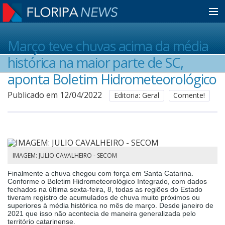
Home
Março teve chuvas acima da média
histórica na maior parte de SC,
Notícias
aponta Boletim Hidrometeorológico
Publicado em 12/04/2022
Editoria: Geral
Comente!
Colunistas
Classificados
IMAGEM: JULIO CAVALHEIRO - SECOM
Finalmente a chuva chegou com força em Santa Catarina.
Guia de Serviços
Conforme o Boletim Hidrometeorológico Integrado, com dados
fechados na última sexta-feira, 8, todas as regiões do Estado
tiveram registro de acumulados de chuva muito próximos ou
superiores à média histórica no mês de março. Desde janeiro de
Anuncie
2021 que isso não acontecia de maneira generalizada pelo
território catarinense.