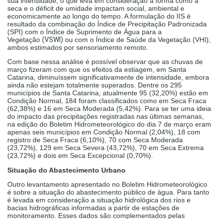
sua intensidade, o que leva em consideração a forma como a
seca e o déficit de umidade impactam social, ambiental e
economicamente ao longo do tempo. A formulação do IIS é
resultado da combinação do Índice de Precipitação Padronizada
(SPI) com o Índice de Suprimento de Água para a
Vegetação
(VSWI)
ou com o Índice de Saúde da Vegetação (VHI),
ambos estimados por sensoriamento remoto.
Com base nessa análise é possível observar que as chuvas de
março fizeram com que os efeitos da estiagem, em Santa
Catarina, diminuíssem significativamente de intensidade, embora
ainda não estejam totalmente superados. Dentre os 295
municípios de Santa Catarina, atualmente 95 (32,20%) estão em
Condição Normal, 184 foram classificados como em Seca Fraca
(62,38%) e 16 em Seca Moderada (5,42%). Para se ter uma ideia
do impacto das precipitações registradas nas últimas semanas,
na edição do Boletim Hidrometeorológico do dia 7 de março eram
apenas seis municípios em Condição Normal (2,04%), 18 com
registro de Seca Fraca (6,10%), 70 com Seca Moderada
(23,72%), 129 em Seca Severa (43,72%), 70 em Seca Extrema
(23,72%) e dois em Seca Excepcional (0,70%).
Situação do Abastecimento Urbano
Outro levantamento apresentado no Boletim Hidrometeorológico
é sobre a situação do abastecimento público de água. Para tanto
é levada em consideração a situação hidrológica dos rios e
bacias hidrográficas informadas a partir de estações de
monitoramento. Esses dados são complementados pelas