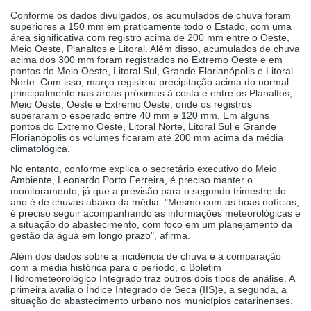
Conforme os dados divulgados, os acumulados de chuva foram
Cinema
superiores a 150 mm em praticamente todo o Estado, com uma
área significativa com registro acima de 200 mm entre o Oeste,
Meio Oeste, Planaltos e Litoral. Além disso, acumulados de chuva
acima dos 300 mm foram registrados no Extremo Oeste e em
Agenda Cultural
pontos do Meio Oeste, Litoral Sul, Grande Florianópolis e Litoral
Norte. Com isso, março registrou precipitação acima do normal
principalmente nas áreas próximas à costa e entre os Planaltos,
Meio Oeste, Oeste e Extremo Oeste, onde os registros
superaram o esperado entre 40 mm e 120 mm. Em alguns
Anuncie
pontos do Extremo Oeste, Litoral Norte, Litoral Sul e Grande
Florianópolis os volumes ficaram até 200 mm acima da média
climatológica.
Fale Conosco
No entanto, conforme explica o secretário executivo do Meio
Ambiente, Leonardo Porto Ferreira, é preciso manter o
monitoramento, já que a previsão para o segundo trimestre do
ano é de chuvas abaixo da média. "Mesmo com as boas notícias,
é preciso seguir acompanhando as informações meteorológicas e
a situação do abastecimento, com foco em um planejamento da
gestão da água em longo prazo", afirma.
Além dos dados sobre a incidência de chuva e a comparação
com a média histórica para o período, o Boletim
Hidrometeorológico Integrado traz outros dois tipos de análise. A
primeira avalia o Índice Integrado de Seca (IIS)e, a segunda, a
situação do abastecimento urbano nos municípios catarinenses.