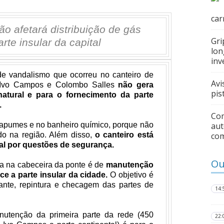
car
o afetará distribuição de gás
Gri
arte insular da capital
lon
inv
e vandalismo que ocorreu no canteiro de
Avi
o Ivo Campos e Colombo Salles
não gera
pis
natural e para o fornecimento da parte
.
Com
apumes e no banheiro químico, porque não
aut
do na região. Além disso,
o canteiro está
co
ral por questões de segurança.
Ou
a na cabeceira da ponte é de
manutenção
e a parte insular da cidade.
O objetivo é
dante, repintura e checagem das partes de
14:
nutenção da primeira parte da rede (450
22: