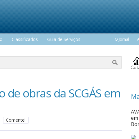
mo
Classificados
Guia de Serviços
O Jornal
ro de obras da SCGÁS em
Ma
AVA
em 
Comente!
Bom