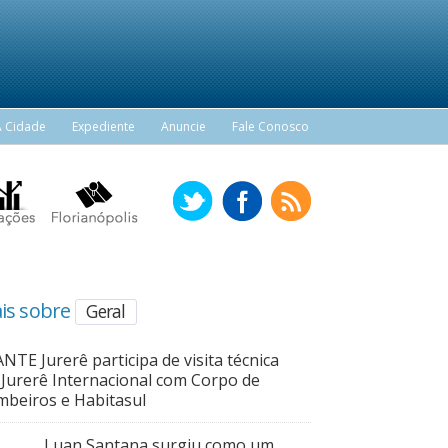
A Cidade
Expediente
Anuncie
Fale Conosco
is sobre
Geral
NTE Jurerê participa de visita técnica
Jurerê Internacional com Corpo de
beiros e Habitasul
Luan Santana surgiu como um