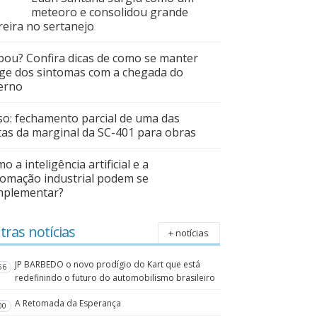
meteoro e consolidou grande
reira no sertanejo
pou? Confira dicas de como se manter
ge dos sintomas com a chegada do
erno
so: fechamento parcial de uma das
tas da marginal da SC-401 para obras
o a inteligência artificial e a
omação industrial podem se
mplementar?
tras notícias
+ notícias
JP BARBEDO o novo prodígio do Kart que está
56
redefinindo o futuro do automobilismo brasileiro
A Retomada da Esperança
00