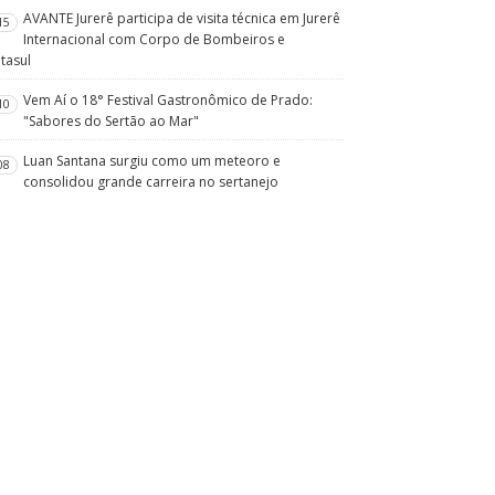
AVANTE Jurerê participa de visita técnica em Jurerê
15
Internacional com Corpo de Bombeiros e
tasul
Vem Aí o 18° Festival Gastronômico de Prado:
10
"Sabores do Sertão ao Mar"
Luan Santana surgiu como um meteoro e
08
consolidou grande carreira no sertanejo