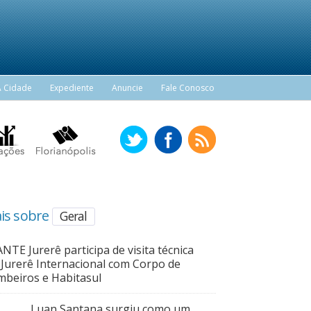
A Cidade
Expediente
Anuncie
Fale Conosco
is sobre
Geral
NTE Jurerê participa de visita técnica
Jurerê Internacional com Corpo de
beiros e Habitasul
Luan Santana surgiu como um