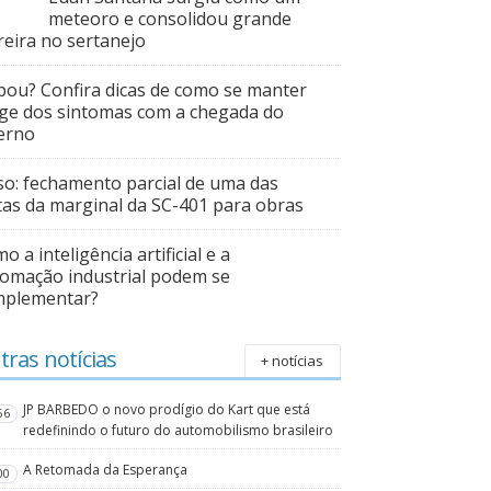
meteoro e consolidou grande
reira no sertanejo
pou? Confira dicas de como se manter
ge dos sintomas com a chegada do
erno
so: fechamento parcial de uma das
tas da marginal da SC-401 para obras
o a inteligência artificial e a
omação industrial podem se
mplementar?
tras notícias
+ notícias
JP BARBEDO o novo prodígio do Kart que está
56
redefinindo o futuro do automobilismo brasileiro
A Retomada da Esperança
00