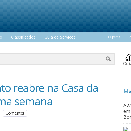
mo
Classificados
Guia de Serviços
O Jornal
ato reabre na Casa da
Ma
ima semana
AVA
em 
Comente!
Bom