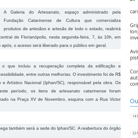
car
A Galeria do Artesanato, espaço administrado pela
Fundação Catarinense de Cultura que comercializa
Gri
produtos de artesãos e artesãs de todo o estado, reabrirá
lon
inv
entral de Florianópolis, nesta segunda-feira, 7, às 10h, em
 após, o acesso será liberado para o público em geral.
Avi
pis
 o que incluiu a recuperação completa da edificação e
Com
essibilidade, entre outras melhorias. O investimento foi de R$
aut
co e Artístico Nacional (Iphan/SC), responsável pela obra. Os
co
te período, os itens de artesanato catarinense foram
lizado na Praça XV de Novembro, esquina com a Rua Victor
Ou
14:
ndega também será a sede do Iphan/SC. A reabertura do órgão
22: