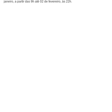
janeiro, a partir das 9h até 02 de fevereiro, às 22h.
Cinema
Agenda Cultural
Anuncie
Fale Conosco