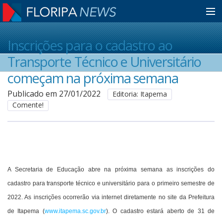
Home
Inscrições para o cadastro ao
Transporte Técnico e Universitário
Notícias
começam na próxima semana
Publicado em 27/01/2022
Editoria: Itapema
Comente!
Colunistas
Classificados
A Secretaria de Educação abre na próxima semana as inscrições do 
Guia de Serviços
cadastro para transporte técnico e universitário para o primeiro semestre de 
2022. As inscrições ocorrerão via internet diretamente no site da Prefeitura 
Anuncie
de Itapema (
www.itapema.sc.gov.br
). O cadastro estará aberto de 31 de 