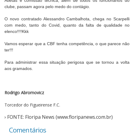
Atletas e comissão técnica, além de todos os funcionários do
clube, passam agora pelo medo do contágio.
Cinema
O novo contratado Alessandro Cambalhota, chega no Scarpelli
com medo, tanto do Covid, quanto da falta de qualidade no
Agenda Cultural
elenco!!!!
Kkk
Vamos esperar que a CBF tenha competência, o que parece não
Anuncie
ter!!!
Para administrar essa situação perigosa que se tornou a volta
aos gramados.
Fale Conosco
Rodrigo Abromovicz
Torcedor do Figueirense F.C.
› FONTE: Floripa News (www.floripanews.com.br)
Comentários