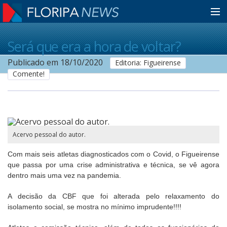
Home
Será que era a hora de voltar?
Publicado em 18/10/2020
Editoria: Figueirense
Comente!
Notícias
Colunistas
Acervo pessoal do autor.
Classificados
Com mais seis atletas diagnosticados com o Covid, o Figueirense
que passa por uma crise administrativa e técnica, se vê agora
dentro mais uma vez na pandemia.
Guia de Serviços
A decisão da CBF que foi alterada pelo relaxamento do
isolamento social, se mostra no mínimo imprudente!!!!
Anuncie