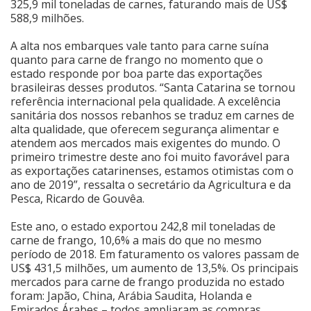
325,9 mil toneladas de carnes, faturando mais de US$
588,9 milhões.
Cinema
A alta nos embarques vale tanto para carne suína
quanto para carne de frango no momento que o
Agenda Cultural
estado responde por boa parte das exportações
brasileiras desses produtos. “Santa Catarina se tornou
referência internacional pela qualidade. A excelência
sanitária dos nossos rebanhos se traduz em carnes de
Anuncie
alta qualidade, que oferecem segurança alimentar e
atendem aos mercados mais exigentes do mundo. O
primeiro trimestre deste ano foi muito favorável para
Fale Conosco
as exportações catarinenses, estamos otimistas com o
ano de 2019”, ressalta o secretário da Agricultura e da
Pesca, Ricardo de Gouvêa.
Este ano, o estado exportou 242,8 mil toneladas de
carne de frango, 10,6% a mais do que no mesmo
período de 2018. Em faturamento os valores passam de
US$ 431,5 milhões, um aumento de 13,5%. Os principais
mercados para carne de frango produzida no estado
foram: Japão, China, Arábia Saudita, Holanda e
Emirados Árabes – todos ampliaram as compras.