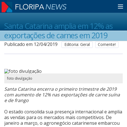
Home
Santa Catarina amplia em 12% as
exportações de carnes em 2019
Notícias
Publicado em 12/04/2019
Editoria: Geral
Comente!
Colunistas
foto divulgação
Classificados
Santa Catarina encerra o primeiro trimestre de 2019
com aumento de 12% nas exportações de carne suína
Guia de Serviços
e de frango
O estado consolida sua presença internacional e amplia
as vendas para os mercados mais competitivos. De
Anuncie
janeiro a março, o agronegócio catarinense embarcou