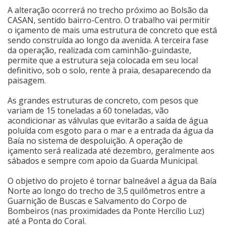
A alteração ocorrerá no trecho próximo ao Bolsão da
Cinema
CASAN, sentido bairro-Centro. O trabalho vai permitir
o içamento de mais uma estrutura de concreto que está
sendo construída ao longo da avenida. A terceira fase
da operação, realizada com caminhão-guindaste,
Agenda Cultural
permite que a estrutura seja colocada em seu local
definitivo, sob o solo, rente à praia, desaparecendo da
paisagem.
Anuncie
As grandes estruturas de concreto, com pesos que
variam de 15 toneladas a 60 toneladas, vão
Fale Conosco
acondicionar as válvulas que evitarão a saída de água
poluída com esgoto para o mar e a entrada da água da
Baía no sistema de despoluição. A operação de
içamento será realizada até dezembro, geralmente aos
sábados e sempre com apoio da Guarda Municipal.
O objetivo do projeto é tornar balneável a água da Baía
Norte ao longo do trecho de 3,5 quilômetros entre a
Guarnição de Buscas e Salvamento do Corpo de
Bombeiros (nas proximidades da Ponte Hercílio Luz)
até a Ponta do Coral.