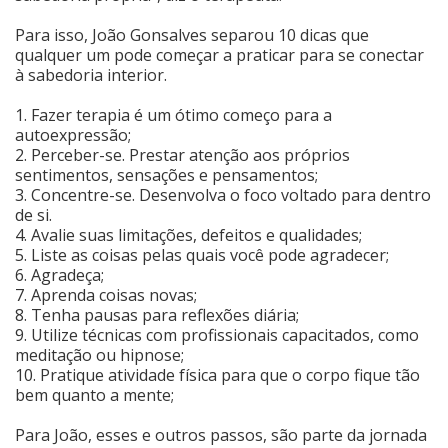
Para isso, João Gonsalves separou 10 dicas que
Cinema
qualquer um pode começar a praticar para se conectar
à sabedoria interior.
Agenda Cultural
1. Fazer terapia é um ótimo começo para a
autoexpressão;
2. Perceber-se. Prestar atenção aos próprios
Anuncie
sentimentos, sensações e pensamentos;
3. Concentre-se. Desenvolva o foco voltado para dentro
de si.
4. Avalie suas limitações, defeitos e qualidades;
Fale Conosco
5. Liste as coisas pelas quais você pode agradecer;
6. Agradeça;
7. Aprenda coisas novas;
8. Tenha pausas para reflexões diária;
9. Utilize técnicas com profissionais capacitados, como
meditação ou hipnose;
10. Pratique atividade física para que o corpo fique tão
bem quanto a mente;
Para João, esses e outros passos, são parte da jornada