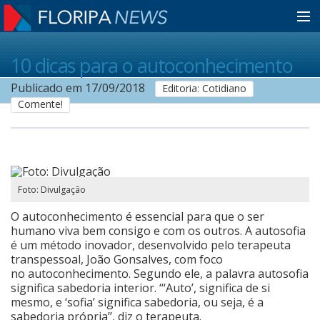
Home
10 dicas para o autoconhecimento
Publicado em 17/09/2018
Editoria: Cotidiano
Comente!
Notícias
Colunistas
Foto: Divulgação
Classificados
O autoconhecimento é essencial para que o ser
humano viva bem consigo e com os outros. A autosofia
é um método inovador, desenvolvido pelo terapeuta
Guia de Serviços
transpessoal, João Gonsalves, com foco
no autoconhecimento. Segundo ele, a palavra autosofia
significa sabedoria interior. ‘‘‘Auto’, significa de si
Anuncie
mesmo, e ‘sofia’ significa sabedoria, ou seja, é a
sabedoria própria’’, diz o terapeuta.