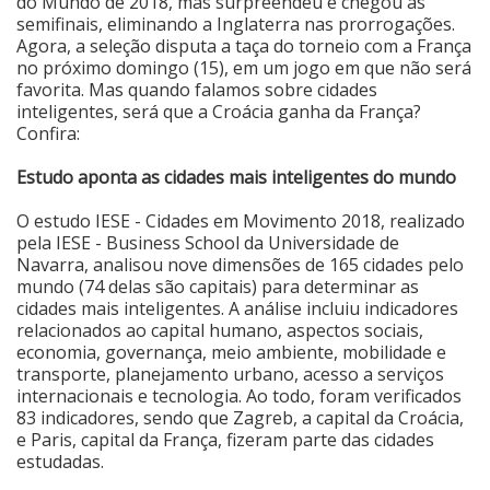
do Mundo de 2018, mas surpreendeu e chegou às
semifinais, eliminando a Inglaterra nas prorrogações.
Cinema
Agora, a seleção disputa a taça do torneio com a França
no próximo domingo (15), em um jogo em que não será
favorita. Mas quando falamos sobre cidades
inteligentes, será que a Croácia ganha da França?
Agenda Cultural
Confira:
Estudo aponta as cidades mais inteligentes do mundo
Anuncie
O estudo IESE - Cidades em Movimento 2018, realizado
pela IESE - Business School da Universidade de
Fale Conosco
Navarra, analisou nove dimensões de 165 cidades pelo
mundo (74 delas são capitais) para determinar as
cidades mais inteligentes. A análise incluiu indicadores
relacionados ao capital humano, aspectos sociais,
economia, governança, meio ambiente, mobilidade e
transporte, planejamento urbano, acesso a serviços
internacionais e tecnologia. Ao todo, foram verificados
83 indicadores, sendo que Zagreb, a capital da Croácia,
e Paris, capital da França, fizeram parte das cidades
estudadas.