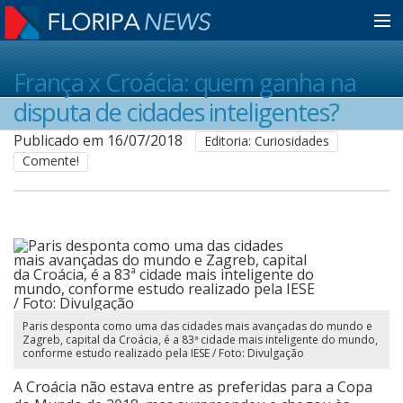
Home
França x Croácia: quem ganha na
disputa de cidades inteligentes?
Notícias
Publicado em 16/07/2018
Editoria: Curiosidades
Comente!
Colunistas
Classificados
Guia de Serviços
Paris desponta como uma das cidades mais avançadas do mundo e
Zagreb, capital da Croácia, é a 83ª cidade mais inteligente do mundo,
conforme estudo realizado pela IESE / Foto: Divulgação
Anuncie
A Croácia não estava entre as preferidas para a Copa