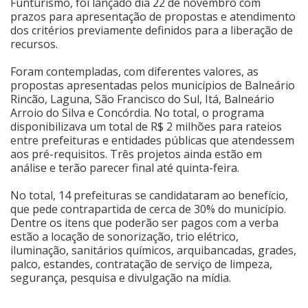
Funturismo, foi lançado dia 22 de novembro com
prazos para apresentação de propostas e atendimento
Cinema
dos critérios previamente definidos para a liberação de
recursos.
Agenda Cultural
Foram contempladas, com diferentes valores, as
propostas apresentadas pelos municípios de Balneário
Rincão, Laguna, São Francisco do Sul, Itá, Balneário
Arroio do Silva e Concórdia. No total, o programa
Anuncie
disponibilizava um total de R$ 2 milhões para rateios
entre prefeituras e entidades públicas que atendessem
aos pré-requisitos. Três projetos ainda estão em
Fale Conosco
análise e terão parecer final até quinta-feira.
No total, 14 prefeituras se candidataram ao benefício,
que pede contrapartida de cerca de 30% do município.
Dentre os itens que poderão ser pagos com a verba
estão a locação de sonorização, trio elétrico,
iluminação, sanitários químicos, arquibancadas, grades,
palco, estandes, contratação de serviço de limpeza,
segurança, pesquisa e divulgação na mídia.