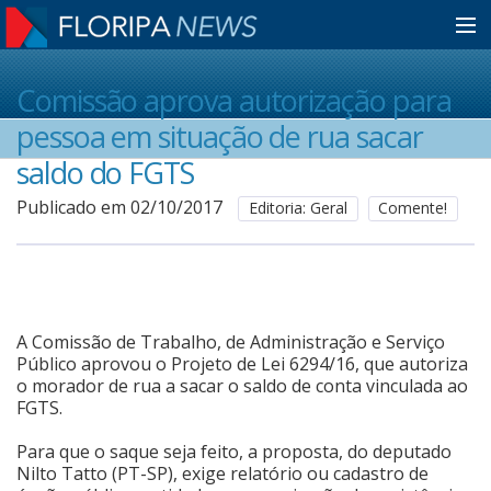
Home
Comissão aprova autorização para
pessoa em situação de rua sacar
Notícias
saldo do FGTS
Publicado em 02/10/2017
Editoria: Geral
Comente!
Colunistas
Classificados
A Comissão de Trabalho, de Administração e Serviço
Público aprovou o Projeto de Lei 6294/16, que autoriza
Guia de Serviços
o morador de rua a sacar o saldo de conta vinculada ao
FGTS.
Para que o saque seja feito, a proposta, do deputado
Anuncie
Nilto Tatto (PT-SP), exige relatório ou cadastro de