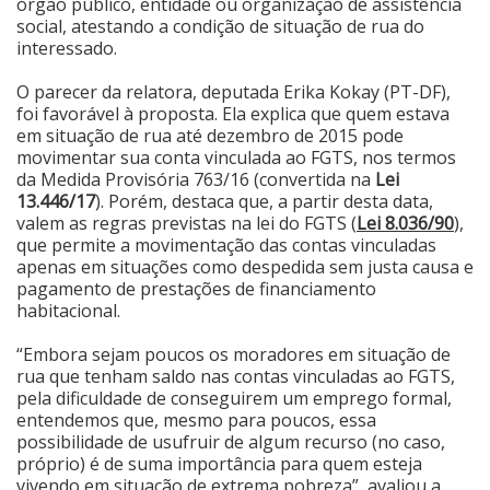
órgão público, entidade ou organização de assistência
social, atestando a condição de situação de rua do
Cinema
interessado.
O parecer da relatora, deputada Erika Kokay (PT-DF),
Agenda Cultural
foi favorável à proposta. Ela explica que quem estava
em situação de rua até dezembro de 2015 pode
movimentar sua conta vinculada ao FGTS, nos termos
da Medida Provisória 763/16 (convertida na
Lei
Anuncie
13.446/17
). Porém, destaca que, a partir desta data,
valem as regras previstas na lei do FGTS (
Lei 8.036/90
),
que permite a movimentação das contas vinculadas
Fale Conosco
apenas em situações como despedida sem justa causa e
pagamento de prestações de financiamento
habitacional.
“Embora sejam poucos os moradores em situação de
rua que tenham saldo nas contas vinculadas ao FGTS,
pela dificuldade de conseguirem um emprego formal,
entendemos que, mesmo para poucos, essa
possibilidade de usufruir de algum recurso (no caso,
próprio) é de suma importância para quem esteja
vivendo em situação de extrema pobreza”, avaliou a