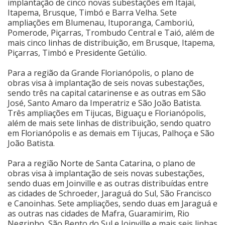
implantação de cinco novas subestações em Itajaí,
Itapema, Brusque, Timbó e Barra Velha. Sete
ampliações em Blumenau, Ituporanga, Camboriú,
Pomerode, Piçarras, Trombudo Central e Taió, além de
mais cinco linhas de distribuição, em Brusque, Itapema,
Piçarras, Timbó e Presidente Getúlio.
Para a região da Grande Florianópolis, o plano de
obras visa à implantação de seis novas subestações,
sendo três na capital catarinense e as outras em São
José, Santo Amaro da Imperatriz e São João Batista.
Três ampliações em Tijucas, Biguaçu e Florianópolis,
além de mais sete linhas de distribuição, sendo quatro
em Florianópolis e as demais em Tijucas, Palhoça e São
João Batista.
Para a região Norte de Santa Catarina, o plano de
obras visa à implantação de seis novas subestações,
sendo duas em Joinville e as outras distribuídas entre
as cidades de Schroeder, Jaraguá do Sul, São Francisco
e Canoinhas. Sete ampliações, sendo duas em Jaraguá e
as outras nas cidades de Mafra, Guaramirim, Rio
Negrinho, São Bento do Sul e Joinville e mais seis linhas