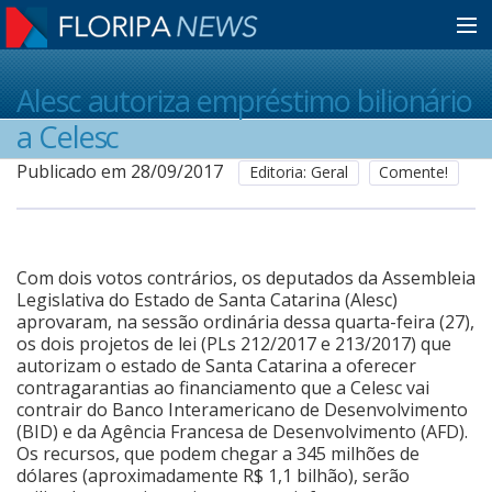
Home
Alesc autoriza empréstimo bilionário
a Celesc
Notícias
Publicado em 28/09/2017
Editoria: Geral
Comente!
Colunistas
Com dois votos contrários, os deputados da Assembleia
Legislativa do Estado de Santa Catarina (Alesc)
Classificados
aprovaram, na sessão ordinária dessa quarta-feira (27),
os dois projetos de lei (PLs 212/2017 e 213/2017) que
autorizam o estado de Santa Catarina a oferecer
Guia de Serviços
contragarantias ao financiamento que a Celesc vai
contrair do Banco Interamericano de Desenvolvimento
(BID) e da Agência Francesa de Desenvolvimento (AFD).
Os recursos, que podem chegar a 345 milhões de
Anuncie
dólares (aproximadamente R$ 1,1 bilhão), serão