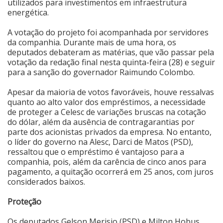
utilizados para investimentos em infraestrutura
energética.
Cinema
A votação do projeto foi acompanhada por servidores
da companhia. Durante mais de uma hora, os
Agenda Cultural
deputados debateram as matérias, que vão passar pela
votação da redação final nesta quinta-feira (28) e seguir
para a sanção do governador Raimundo Colombo.
Anuncie
Apesar da maioria de votos favoráveis, houve ressalvas
quanto ao alto valor dos empréstimos, a necessidade
de proteger a Celesc de variações bruscas na cotação
Fale Conosco
do dólar, além da ausência de contragarantias por
parte dos acionistas privados da empresa. No entanto,
o líder do governo na Alesc, Darci de Matos (PSD),
ressaltou que o empréstimo é vantajoso para a
companhia, pois, além da carência de cinco anos para
pagamento, a quitação ocorrerá em 25 anos, com juros
considerados baixos.
Proteção
Os deputados Gelson Merisio (PSD) e Milton Hobus