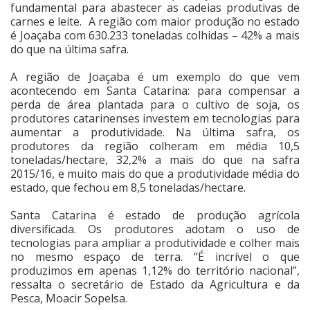
fundamental para abastecer as cadeias produtivas de
carnes e leite. A região com maior produção no estado
Cinema
é Joaçaba com 630.233 toneladas colhidas – 42% a mais
do que na última safra.
Agenda Cultural
A região de Joaçaba é um exemplo do que vem
acontecendo em Santa Catarina: para compensar a
perda de área plantada para o cultivo de soja, os
Anuncie
produtores catarinenses investem em tecnologias para
aumentar a produtividade. Na última safra, os
produtores da região colheram em média 10,5
toneladas/hectare, 32,2% a mais do que na safra
Fale Conosco
2015/16, e muito mais do que a produtividade média do
estado, que fechou em 8,5 toneladas/hectare.
Santa Catarina é estado de produção agrícola
diversificada. Os produtores adotam o uso de
tecnologias para ampliar a produtividade e colher mais
no mesmo espaço de terra. “É incrível o que
produzimos em apenas 1,12% do território nacional”,
ressalta o secretário de Estado da Agricultura e da
Pesca, Moacir Sopelsa.