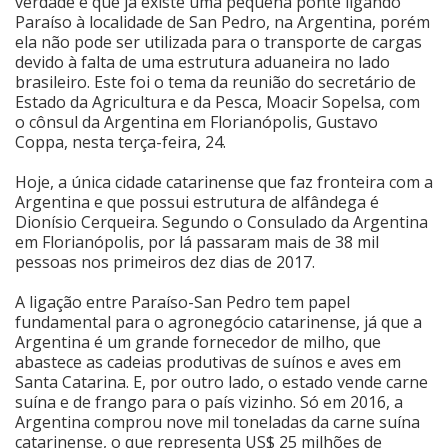
verdade é que já existe uma pequena ponte ligando
Paraíso à localidade de San Pedro, na Argentina, porém
Cinema
ela não pode ser utilizada para o transporte de cargas
devido à falta de uma estrutura aduaneira no lado
brasileiro. Este foi o tema da reunião do secretário de
Estado da Agricultura e da Pesca, Moacir Sopelsa, com
Agenda Cultural
o cônsul da Argentina em Florianópolis, Gustavo
Coppa, nesta terça-feira, 24.
Anuncie
Hoje, a única cidade catarinense que faz fronteira com a
Argentina e que possui estrutura de alfândega é
Dionísio Cerqueira. Segundo o Consulado da Argentina
Fale Conosco
em Florianópolis, por lá passaram mais de 38 mil
pessoas nos primeiros dez dias de 2017.
A ligação entre Paraíso-San Pedro tem papel
fundamental para o agronegócio catarinense, já que a
Argentina é um grande fornecedor de milho, que
abastece as cadeias produtivas de suínos e aves em
Santa Catarina. E, por outro lado, o estado vende carne
suína e de frango para o país vizinho. Só em 2016, a
Argentina comprou nove mil toneladas da carne suína
catarinense, o que representa US$ 25 milhões de