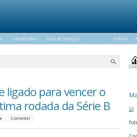
mo
Classificados
Guia de Serviços
O Jornal
le ligado para vencer o
Ma
tima rodada da Série B
te
Comente!
fut
Com