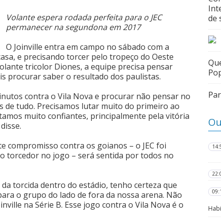
Int
Volante espera rodada perfeita para o JEC
de 
permanecer na segundona em 2017
O Joinville entra em campo no sábado com a
asa, e precisando torcer pelo tropeço do Oeste
Que
olante tricolor Diones, a equipe precisa pensar
Pop
procurar saber o resultado dos paulistas.
Par
nutos contra o Vila Nova e procurar não pensar no
 de tudo. Precisamos lutar muito do primeiro ao
tamos muito confiantes, principalmente pela vitória
Ou
disse.
ste compromisso contra os goianos – o JEC foi
14:
o torcedor no jogo – será sentida por todos no
22:
da torcida dentro do estádio, tenho certeza que
09:
ara o grupo do lado de fora da nossa arena. Não
inville na Série B. Esse jogo contra o Vila Nova é o
Habi