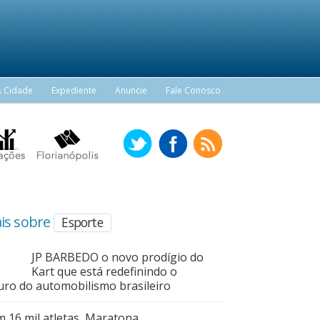
A Cidade
Expediente
Anuncie
Fale Conosco
is sobre
Esporte
JP BARBEDO o novo prodígio do
Kart que está redefinindo o
uro do automobilismo brasileiro
 16 mil atletas, Maratona