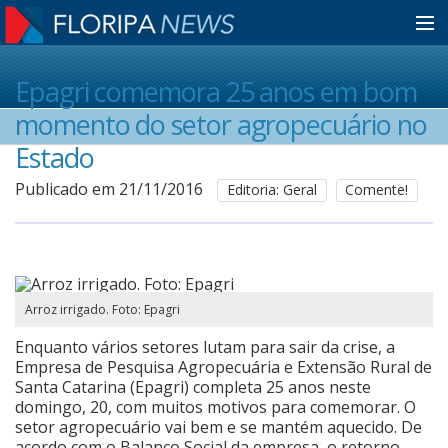
Home
Epagri comemora 25 anos em bom
momento do setor agropecuário no
Notícias
Estado
Publicado em 21/11/2016
Editoria: Geral
Comente!
Colunistas
Classificados
Arroz irrigado. Foto: Epagri
Enquanto vários setores lutam para sair da crise, a
Guia de Serviços
Empresa de Pesquisa Agropecuária e Extensão Rural de
Santa Catarina (Epagri) completa 25 anos neste
domingo, 20, com muitos motivos para comemorar. O
Anuncie
setor agropecuário vai bem e se mantém aquecido. De
acordo com o Balanço Social da empresa, o retorno