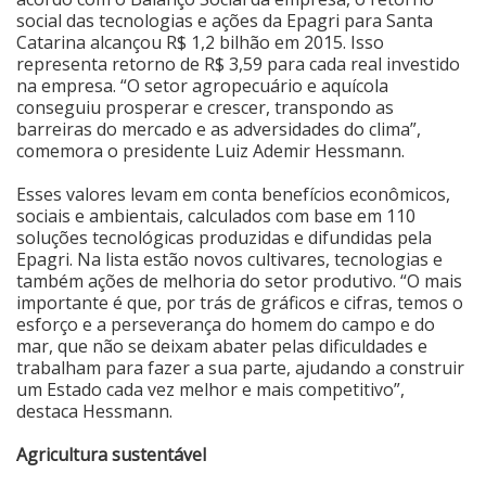
social das tecnologias e ações da Epagri para Santa
Cinema
Catarina alcançou R$ 1,2 bilhão em 2015. Isso
representa retorno de R$ 3,59 para cada real investido
na empresa. “O setor agropecuário e aquícola
conseguiu prosperar e crescer, transpondo as
Agenda Cultural
barreiras do mercado e as adversidades do clima”,
comemora o presidente Luiz Ademir Hessmann.
Anuncie
Esses valores levam em conta benefícios econômicos,
sociais e ambientais, calculados com base em 110
soluções tecnológicas produzidas e difundidas pela
Fale Conosco
Epagri. Na lista estão novos cultivares, tecnologias e
também ações de melhoria do setor produtivo. “O mais
importante é que, por trás de gráficos e cifras, temos o
esforço e a perseverança do homem do campo e do
mar, que não se deixam abater pelas dificuldades e
trabalham para fazer a sua parte, ajudando a construir
um Estado cada vez melhor e mais competitivo”,
destaca Hessmann.
Agricultura sustentável