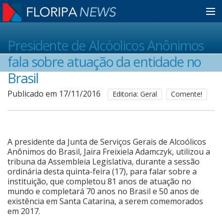
Home
Presidente de Alcóolicos Anônimos
fala sobre atuação da entidade no
Notícias
Brasil
Publicado em 17/11/2016
Editoria: Geral
Comente!
Colunistas
Classificados
A presidente da Junta de Serviços Gerais de Alcoólicos
Anônimos do Brasil, Jaira Freixiela Adamczyk, utilizou a
tribuna da Assembleia Legislativa, durante a sessão
ordinária desta quinta-feira (17), para falar sobre a
Guia de Serviços
instituição, que completou 81 anos de atuação no
mundo e completará 70 anos no Brasil e 50 anos de
existência em Santa Catarina, a serem comemorados
Anuncie
em 2017.