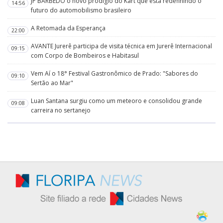
JP BARBEDO o novo prodígio do Kart que está redefinindo o
14:56
futuro do automobilismo brasileiro
A Retomada da Esperança
22:00
AVANTE Jurerê participa de visita técnica em Jurerê Internacional
09:15
com Corpo de Bombeiros e Habitasul
Vem Aí o 18° Festival Gastronômico de Prado: "Sabores do
09:10
Sertão ao Mar"
Luan Santana surgiu como um meteoro e consolidou grande
09:08
carreira no sertanejo