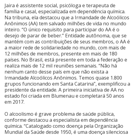
Jaira é assistente social, psicóloga e terapeuta de
Cinema
família e casal, especializada em dependência química.
Na tribuna, ela destacou que a Irmandade de Alcoólicos
Anônimos (AA) tem salvado milhões de vida no mundo
inteiro. “O único requisito para participar do AA é o
Agenda Cultural
desejo de parar de beber.” Entidade autônoma, que se
mantém com as contribuições de seus membros, o AA é
a maior rede de solidariedade no mundo, com mais de
Anuncie
12 milhões de membros, presente em mais de 180
países. No Brasil, está presente em toda a federação e
realiza mais de 12 mil reuniões semanais. “Não há
Fale Conosco
nenhum canto desse país em que não exista a
Irmandade Alcoólicos Anônimos. Temos quase 1.800
grupos funcionando em Santa Catarina”, exemplificou a
presidente da entidade. A primeira iniciativa de AA no
estado foi criada em Blumenau e completará 50 anos
em 2017.
O alcoolismo é grave problema de saúde pública,
conforme destacou a especialista em dependência
química. “Catalogado como doença pela Organização
Mundial da Saúde desde 1950, é uma doença silenciosa