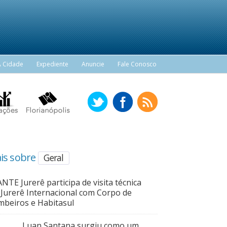
A Cidade
Expediente
Anuncie
Fale Conosco
is sobre
Geral
NTE Jurerê participa de visita técnica
Jurerê Internacional com Corpo de
beiros e Habitasul
Luan Santana surgiu como um