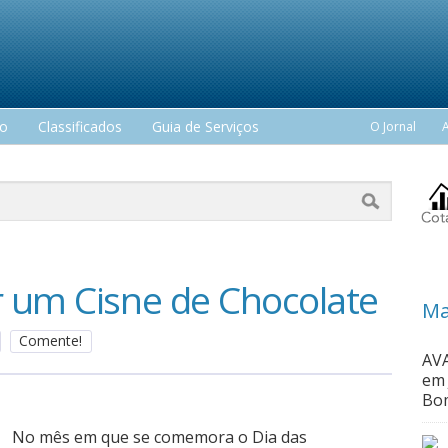
mo
Classificados
Guia de Serviços
O Jornal
 um Cisne de Chocolate
Ma
Comente!
AVA
em 
Bom
No mês em que se comemora o Dia das