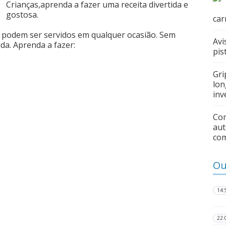
Crianças,aprenda a fazer uma receita divertida e
gostosa.
car
e podem ser servidos em qualquer ocasião. Sem
Avi
da. Aprenda a fazer:
pis
Gri
lon
inv
Com
aut
co
Ou
14:
22: