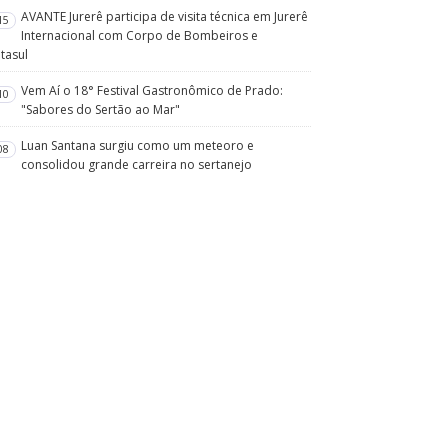
AVANTE Jurerê participa de visita técnica em Jurerê
15
Internacional com Corpo de Bombeiros e
tasul
Vem Aí o 18° Festival Gastronômico de Prado:
10
"Sabores do Sertão ao Mar"
Luan Santana surgiu como um meteoro e
08
consolidou grande carreira no sertanejo