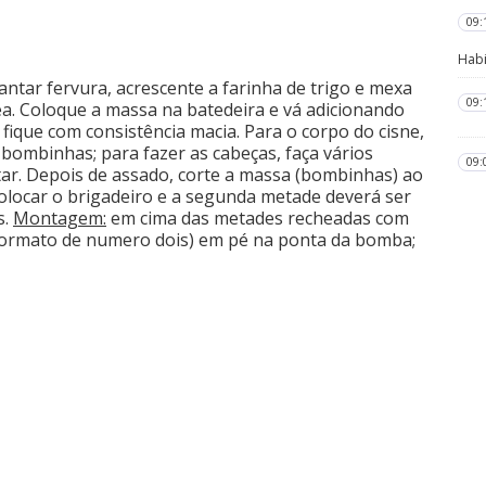
09:
Habi
vantar fervura, acrescente a farinha de trigo e mexa
09:
. Coloque a massa na batedeira e vá adicionando
fique com consistência macia. Para o corpo do cisne,
bombinhas; para fazer as cabeças, faça vários
09:
tar. Depois de assado, corte a massa (bombinhas) ao
colocar o brigadeiro e a segunda metade deverá ser
s.
Montagem:
em cima das metades recheadas com
 formato de numero dois) em pé na ponta da bomba;