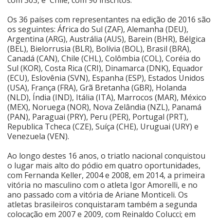
Os 36 países com representantes na edição de 2016 são
os seguintes: África do Sul (ZAF), Alemanha (DEU),
Argentina (ARG), Austrália (AUS), Barein (BHR), Bélgica
(BEL), Bielorrusia (BLR), Bolívia (BOL), Brasil (BRA),
Canadá (CAN), Chile (CHL), Colômbia (COL), Coréia do
Sul (KOR), Costa Rica (CRI), Dinamarca (DNK), Equador
(ECU), Eslovênia (SVN), Espanha (ESP), Estados Unidos
(USA), França (FRA), Grã Bretanha (GBR), Holanda
(NLD), Índia (IND), Itália (ITA), Marrocos (MAR), México
(MEX), Noruega (NOR), Nova Zelândia (NZL), Panamá
(PAN), Paraguai (PRY), Peru (PER), Portugal (PRT),
Republica Tcheca (CZE), Suíça (CHE), Uruguai (URY) e
Venezuela (VEN).
Ao longo destes 16 anos, o triatlo nacional conquistou
o lugar mais alto do pódio em quatro oportunidades,
com Fernanda Keller, 2004 e 2008, em 2014, a primeira
vitória no masculino com o atleta Igor Amorelli, e no
ano passado com a vitória de Ariane Monticeli. Os
atletas brasileiros conquistaram também a segunda
colocação em 2007 e 2009, com Reinaldo Colucci; em