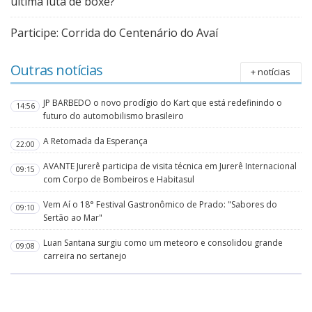
última luta de boxe?
Participe: Corrida do Centenário do Avaí
Outras notícias
+ notícias
JP BARBEDO o novo prodígio do Kart que está redefinindo o
14:56
futuro do automobilismo brasileiro
A Retomada da Esperança
22:00
AVANTE Jurerê participa de visita técnica em Jurerê Internacional
09:15
com Corpo de Bombeiros e Habitasul
Vem Aí o 18° Festival Gastronômico de Prado: "Sabores do
09:10
Sertão ao Mar"
Luan Santana surgiu como um meteoro e consolidou grande
09:08
carreira no sertanejo