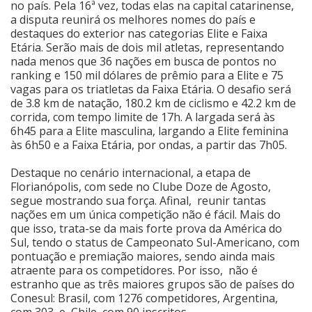
no país. Pela 16ª vez, todas elas na capital catarinense,
a disputa reunirá os melhores nomes do país e
Cinema
destaques do exterior nas categorias Elite e Faixa
Etária. Serão mais de dois mil atletas, representando
nada menos que 36 nações em busca de pontos no
Agenda Cultural
ranking e 150 mil dólares de prêmio para a Elite e 75
vagas para os triatletas da Faixa Etária. O desafio será
de 3.8 km de natação, 180.2 km de ciclismo e 42.2 km de
corrida, com tempo limite de 17h. A largada será às
Anuncie
6h45 para a Elite masculina, largando a Elite feminina
às 6h50 e a Faixa Etária, por ondas, a partir das 7h05.
Fale Conosco
Destaque no cenário internacional, a etapa de
Florianópolis, com sede no Clube Doze de Agosto,
segue mostrando sua força. Afinal, reunir tantas
nações em um única competição não é fácil. Mais do
que isso, trata-se da mais forte prova da América do
Sul, tendo o status de Campeonato Sul-Americano, com
pontuação e premiação maiores, sendo ainda mais
atraente para os competidores. Por isso, não é
estranho que as três maiores grupos são de países do
Conesul: Brasil, com 1276 competidores, Argentina,
com 303, e Chile, com 90 inscritos.