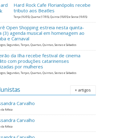
Hard Rock Cafe Florianópolis recebe
tributo aos Beatles
Terça (16/05), Quarta (17/05), Quinta (18/05) e Sexta (19/05)
erê Open Shopping estreia nesta quinta-
ra (3) agenda musical em homenagem ao
ba e Carnaval
gos, Segundas, Terças, Quartas, Quintas, Sextas e Sábados
eirão da Ilha recebe festival de cinema
dito com produções catarinenses
lizadas por mulheres
gos, Segundas, Terças, Quartas, Quintas, Sextas e Sábados
lunistas
+ artigos
ssandra Carvalho
 da fofoca
ssandra Carvalho
 da fofoca
ssandra Carvalho