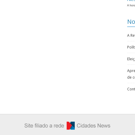
A hora
Not
A R
Polí
Elei
Apre
de c
Cont