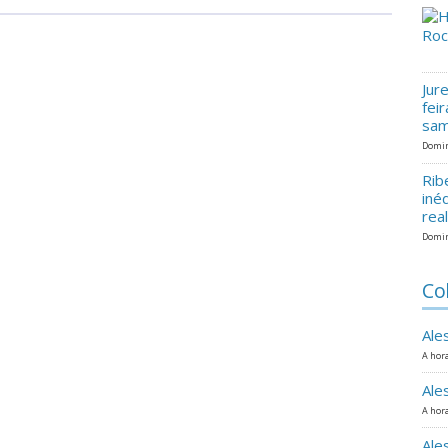
Jur
fei
sam
Domin
Rib
iné
rea
Domin
Co
Ale
A hora
Ale
A hora
Ale