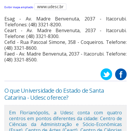
www.udesc.br
Exibir mapa ampliado
Cinema
Esag - Av. Madre Benvenuta, 2037 - Itacorubi.
Telefones: (48) 3321-8200.
Agenda Cultural
Ceart - Av. Madre Benvenuta, 2037 - Itacorubi.
Telefone: (48) 3321-8300.
Cefid - Rua Pascoal Simone, 358 - Coqueiros. Telefone:
(48) 3321-8600.
Anuncie
Faed - Av. Madre Benvenuta, 2037 - Itacorubi. Telefone:
(48) 3321-8500.
Fale Conosco
O que Universidade do Estado de Santa
Catarina - Udesc oferece?
Em Florianópolis, a Udesc conta com quatro
centros em pontos diferentes da cidade: Centro de
Ciências da Administração e Sócio-Econômicas
(Esag), Centro de Artes (Ceart), Centro de Ciências